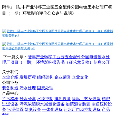
附件
2
《陆丰产业转移工业园五金配件分园电镀废水处理厂项
目（一期）环境影响评价公众参与说明》
附件1、陆丰产业转移工业园五金配件分园电镀废水处理厂项目（一期）环境影
响报告书.pdf
附件2、陆丰产业转移工业园五金配件分园电镀废水处理厂项目（一期）环境影
响评价公众参与说明.pdf
下一篇文章：
陆丰产业转移工业园五金配件分园电镀废水处
理厂项目（一期） 环境影响报告书（征求意见稿）信息公开
关于我们
企业介绍
发展历程
组织架构
企业荣誉
企业文化
公司业务
装备制造
污水处理
固废处理
产品中心
拦污格栅
砂水分离
水流控制
排泥设备
提标工艺及设备
精密
过滤设备
污泥浓缩脱水减量化设备
加药混合装置
输送压榨设
备
污泥储置
除臭设备
一体化设备
污水厂自动控制设备
产品
配件