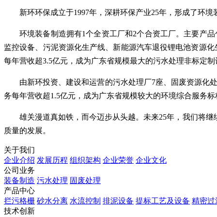
新环环保成立于1997年，深耕环保产业25年，形成了环
环境装备制造拥有1个全资工厂和2个合资工厂。主要产
监控设备、污泥资源化生产线、新能源汽车退役锂电池资源化生产
每年营收超3.5亿元，成为广东省规模最大的污水处理非标定
由新环投资、建设和运营的污水处理厂7座、固废资源化处理
务每年营收超1.5亿元，成为广东省规模较大的环境综合服务标
雄关漫道真如铁，而今迈步从头越。未来25年，我们将继
质量的发展。
关于我们
企业介绍
发展历程
组织架构
企业荣誉
企业文化
公司业务
装备制造
污水处理
固废处理
产品中心
拦污格栅
砂水分离
水流控制
排泥设备
提标工艺及设备
精密过
技术创新