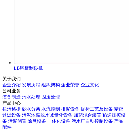
LB链板刮砂机
关于我们
企业介绍
发展历程
组织架构
企业荣誉
企业文化
公司业务
装备制造
污水处理
固废处理
产品中心
拦污格栅
砂水分离
水流控制
排泥设备
提标工艺及设备
精密
过滤设备
污泥浓缩脱水减量化设备
加药混合装置
输送压榨设
备
污泥储置
除臭设备
一体化设备
污水厂自动控制设备
产品
配件