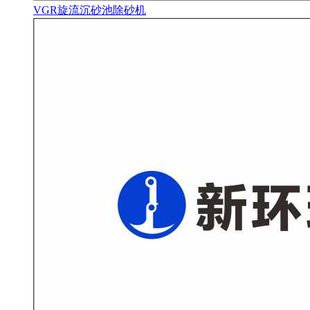
VGR旋流沉砂池除砂机