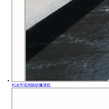
PGR平流池除砂撇渣机