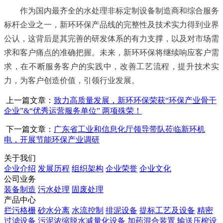
作为国内最齐全的水处理非标定制设备制造商和综合服务
标杆企业之一，新环环保产品线的完整性及技术实力得到业界
公认，这背后是其完善的研发体系的有力支撑，以及对市场需
求和客户痛点的准确把握。未来，新环环保将继续响应客户需
求，在不断服务客户的实践中，改善工艺流程，提升技术实
力，为客户创造价值，引领行业发展。
上一篇文章：
致力高质量发展，新环环保荣获“环保产业骨干
企业”&“优秀运营服务单位” 两项殊荣！
下一篇文章：
广东省工业和信息化厅领导带队莅临新环机
电，开展节能环保产业调研
关于我们
企业介绍
发展历程
组织架构
企业荣誉
企业文化
公司业务
装备制造
污水处理
固废处理
产品中心
拦污格栅
砂水分离
水流控制
排泥设备
提标工艺及设备
精密
过滤设备
污泥浓缩脱水减量化设备
加药混合装置
输送压榨设